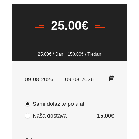
25.00
€
25.00
€
/ Dan
150.00
€
/ Tjedan
Sami dolazite po alat
Naša dostava
15.00
€