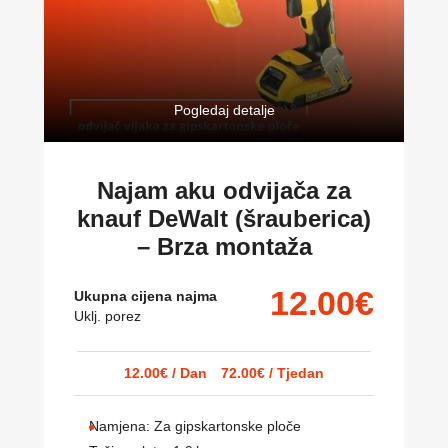
Pogledaj detalje
Najam aku odvijača za
knauf DeWalt (šrauberica)
– Brza montaža
12.00
€
Ukupna cijena najma
Uklj. porez
12.00
€
/ Dan
72.00
€
/ Tjedan
Namjena:
Za gipskartonske ploče