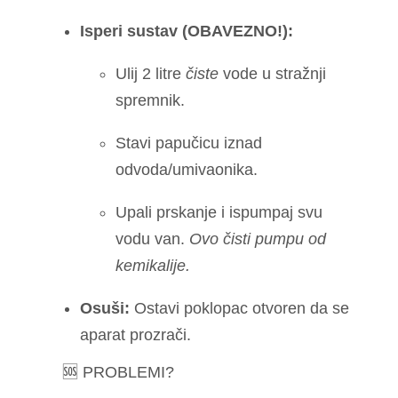
Isperi sustav (OBAVEZNO!):
Ulij 2 litre
čiste
vode u stražnji
spremnik.
Stavi papučicu iznad
odvoda/umivaonika.
Upali prskanje i ispumpaj svu
vodu van.
Ovo čisti pumpu od
kemikalije.
Osuši:
Ostavi poklopac otvoren da se
aparat prozrači.
🆘 PROBLEMI?