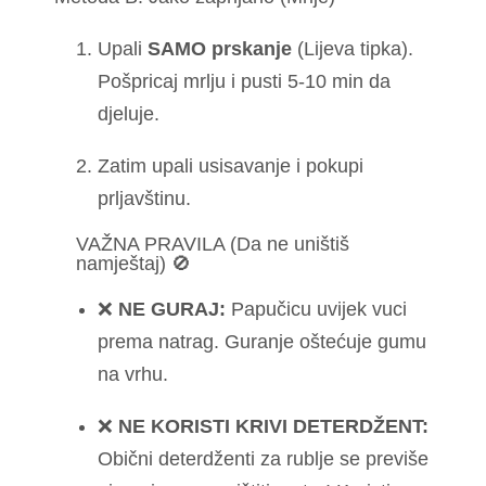
Upali
SAMO prskanje
(Lijeva tipka).
Pošpricaj mrlju i pusti 5-10 min da
djeluje.
Zatim upali usisavanje i pokupi
prljavštinu.
VAŽNA PRAVILA (Da ne uništiš
namještaj) 🚫
❌
NE GURAJ:
Papučicu uvijek vuci
prema natrag. Guranje oštećuje gumu
na vrhu.
❌
NE KORISTI KRIVI DETERDŽENT:
Obični deterdženti za rublje se previše