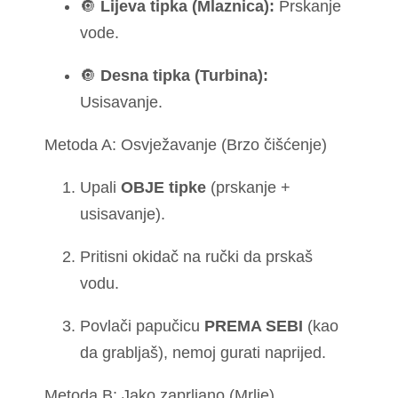
🔘
Lijeva tipka (Mlaznica):
Prskanje
vode.
🔘
Desna tipka (Turbina):
Usisavanje.
Metoda A: Osvježavanje (Brzo čišćenje)
Upali
OBJE tipke
(prskanje +
usisavanje).
Pritisni okidač na ručki da prskaš
vodu.
Povlači papučicu
PREMA SEBI
(kao
da grabljaš), nemoj gurati naprijed.
Metoda B: Jako zaprljano (Mrlje)