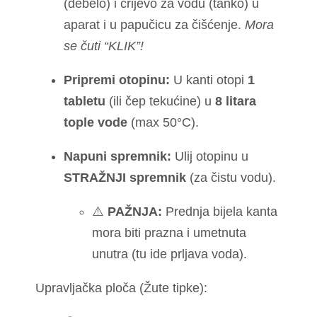
(debelo) i crijevo za vodu (tanko) u
aparat i u papučicu za čišćenje.
Mora
se čuti “KLIK”!
Pripremi otopinu:
U kanti otopi
1
tabletu
(ili čep tekućine) u
8 litara
tople vode
(max 50°C).
Napuni spremnik:
Ulij otopinu u
STRAŽNJI spremnik
(za čistu vodu).
⚠️
PAŽNJA:
Prednja bijela kanta
mora biti prazna i umetnuta
unutra (tu ide prljava voda).
Upravljačka ploča (Žute tipke):