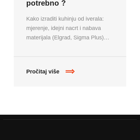
potrebno ?
Kako izraditi kuhinju od iverala:
mjerenje, idejni nacrt i nabava
materijala (Elgrad, Sigma Plus)…
Pročitaj više