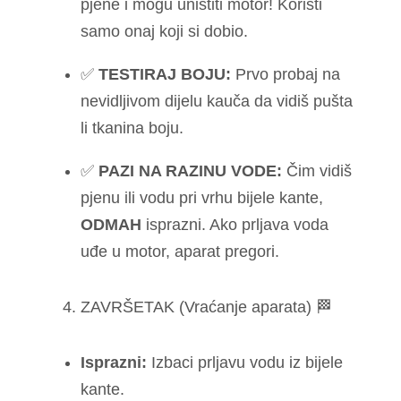
pjene i mogu uništiti motor! Koristi
samo onaj koji si dobio.
✅
TESTIRAJ BOJU:
Prvo probaj na
nevidljivom dijelu kauča da vidiš pušta
li tkanina boju.
✅
PAZI NA RAZINU VODE:
Čim vidiš
pjenu ili vodu pri vrhu bijele kante,
ODMAH
isprazni. Ako prljava voda
uđe u motor, aparat pregori.
4. ZAVRŠETAK (Vraćanje aparata) 🏁
Isprazni:
Izbaci prljavu vodu iz bijele
kante.