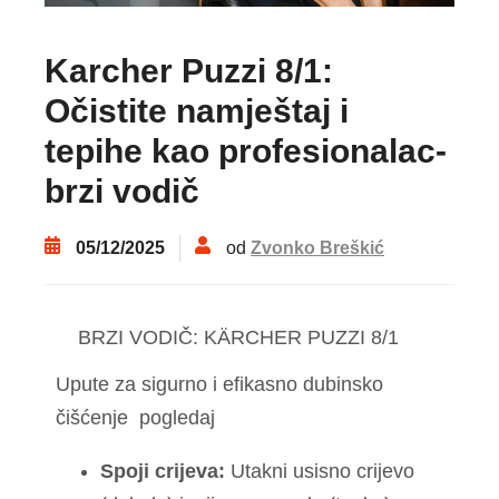
Karcher Puzzi 8/1:
Očistite namještaj i
tepihe kao profesionalac-
brzi vodič
05/12/2025
od
Zvonko Breškić
BRZI VODIČ: KÄRCHER PUZZI 8/1
Upute za sigurno i efikasno dubinsko
čišćenje
pogledaj
Spoji crijeva:
Utakni usisno crijevo